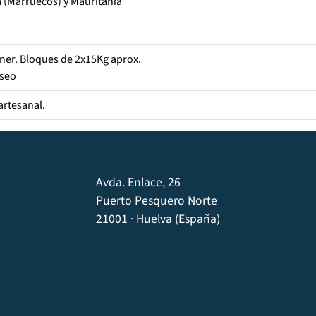
 (Marruecos) y Mauritania
ner. Bloques de 2x15Kg aprox.
aseo
artesanal.
Avda. Enlace, 26
Puerto Pesquero Norte
21001 · Huelva (España)