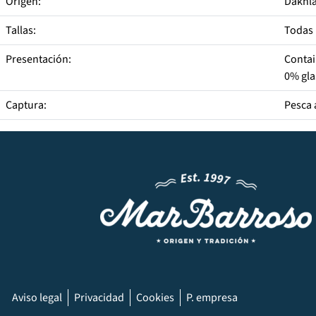
Origen:
Dakhla
Tallas:
Todas
Presentación:
Contai
0% gl
Captura:
Pesca 
Aviso legal
Privacidad
Cookies
P. empresa